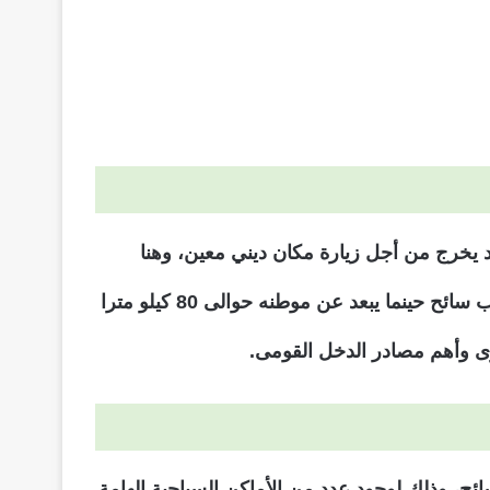
د يخرج من أجل زيارة مكان ديني معين، وهنا
يتضح تعريف السياحة وهى التى تعنى السفر بهدف الاستمتاع أو العلاج أو تأدية غرض معين، ويطلق على الفرد لقب سائح حينما يبعد عن موطنه حوالى 80 كيلو مترا
وى وأهم مصادر الدخل القومى.
 الدول السياحية الأكثر زيارة فى العالم، حيث يتواجد بها سنويا ما بين 55 ل 59 مليون سائح، وذلك لوجود عدد من الأماكن السياحية الهامة