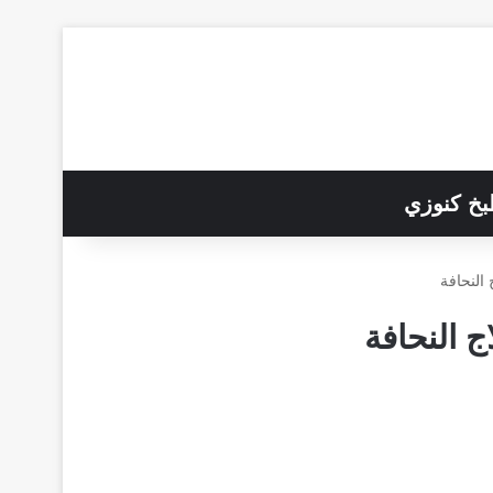
خ كنوزي
النحافة
 النحافة