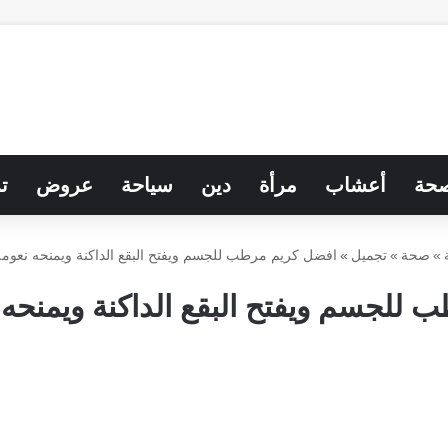
حة
أعشاب
مرأة
دين
سياحة
عروض
ت
»
صحة
»
تجميل
»
افضل كريم مرطب للجسم ويفتح البقع الداكنة ويمنحه نعومة
للجسم ويفتح البقع الداكنة ويمنحه 