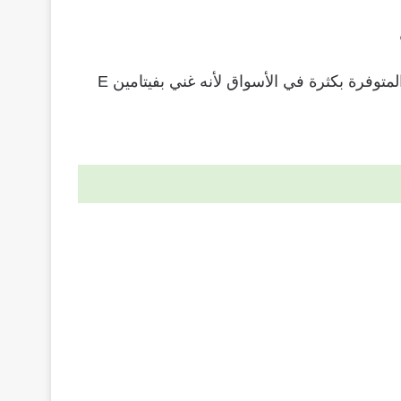
هو من الكريمات التي تتناسب مع مختلف أنواع البشرة ومن أهم مكوناته زبدة الكاكاو، وهي من أقوى المرطبات المتوفرة بكثرة في الأسواق لأنه غني بفيتامين E