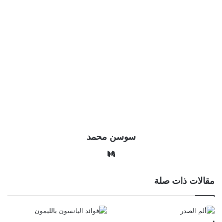
سوسن محمد
وس
ط
مقالات ذات صلة