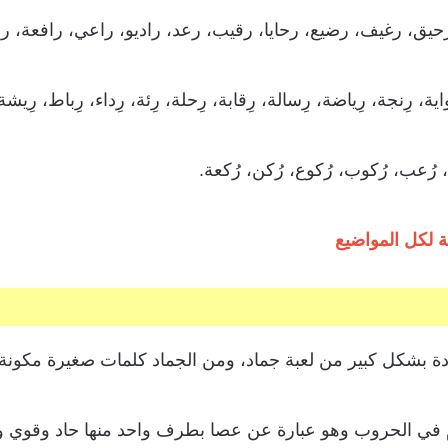
ق، رغيف، رضيع، رحايا، رقيب، رعد، راديو، راعي، رافعة، 
رِنجة، رِياضة، رِسالة، رِقابة، رِحلة، رِئة، رِداء، رِباط، رِيشة
رُعب، رُكوب، رُكوع، رُكن، رُكعة.
ة لكل المواضيع
ادة بشكل كبير من لعبة جماد، ومن الجماد كلمات صغيرة مكونة 
م في الحروب وهو عبارة عن عصا بطرف واحد منها حاد وقوي و