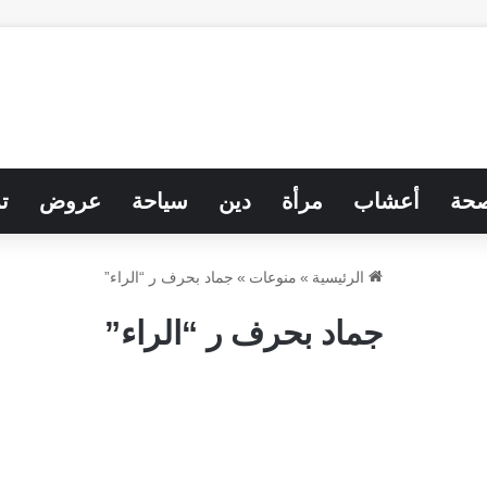
حة
أعشاب
مرأة
دين
سياحة
عروض
ت
الرئيسية
»
منوعات
»
جماد بحرف ر “الراء”
جماد بحرف ر “الراء”