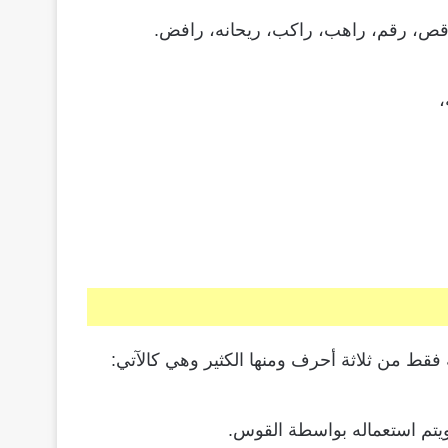
رقص، رقم، راهب، راكب، ريحانه، رافض.
،
فقط من ثلاثة أحرف ومنها الكثير وهي كالآتي:
يتم استعماله بواسطة القوس.