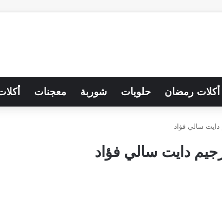
أكلات رمضان
حلويات
شوربة
معجنات
أكلات
دايت سالي فؤاد
يم دايت سالي فؤاد