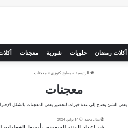
أكلات رمضان
حلويات
شوربة
معجنات
أكلات
الرئيسية
»
مطبخ كنوزي
»
معجنات
معجنات
عض الشئ يحتاج إلى عدة خبرات لتحضير بعض المعجنات بالشكل الإحترافي
منال محمد
14 يوليو، 2024
فن إعداد المنتو السعودي بأبسط الخطوات الأ