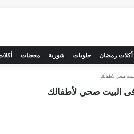
أكلات رمضان
حلويات
شوربة
معجنات
أكلات
لبيت صحي لأطفالك
فى البيت صحي لأطفالك