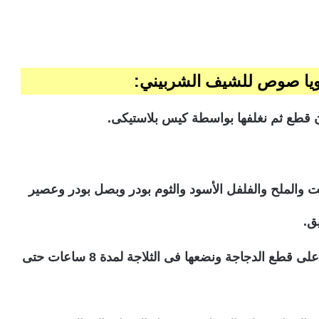
ويا صوص للشيف الشربيني:
 قطع ثم نغلفها بواسطة كيس بلاستيكى.
 والملح والفلفل الأسود والثوم بودر وبصل بودر وعصير
ق.
ثم نحرك الخليط بشكل جيد، ثم نوزع الخليط على قطع الدجاجة ونضعها فى الثلاجة لمدة 8 ساعات حتى