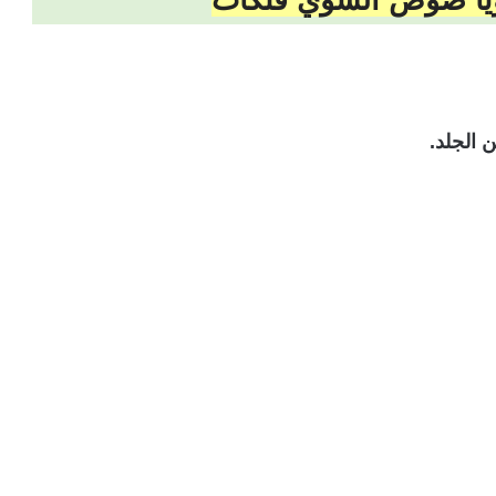
ويا صوص الشوي فتكات
 الجلد.