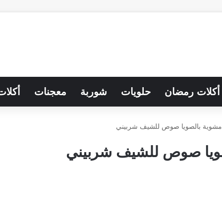
أكلات رمضان
حلويات
شوربة
معجنات
أكلات
مشوية بالصويا صوص للشيف شربيني
ويا صوص للشيف شربيني