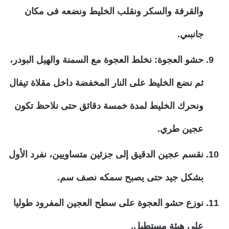
والقرفة والسكر ونقلب الخليط ونضعه فى مكان
جانبىي.
حشو العجوة
: نخلط العجوة مع السمنة والهيل البودر،
ثم نضع الخليط على النار المخفضة داخل مقلاة تيفال
ونحرك الخليط لمدة خمسة دقائق حتى نلاحظ تكون
عجين طري.
نقسم عجين الدقيق إلى جزئين متساويين، نفرد الأول
بشكل جيد حتى يصبح سمكه نصف سم.
نوزع حشو العجوة على سطح العجين المفرود طوليا
على هيئة مستطيل.