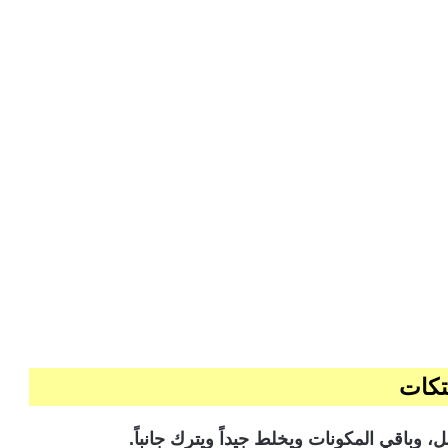
تكات
 وباقي المكونات ويخلط جيداً ويترك جانباً.