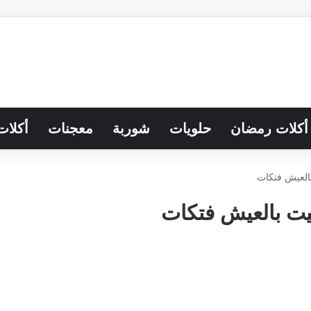
أكلات رمضان
حلويات
شوربة
معجنات
أكلات
العيش فتكات
ت بالعيش فتكات