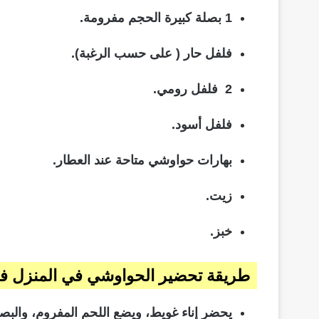
1 بصلة كبيرة الحجم مفرومة.
فلفل حار ( على حسب الرغبة).
2 فلفل رومي.
فلفل أسود.
بهارات حواوشي متاحة عند العطار.
زيت.
خبز.
طريقة تحضير الحواوشي في المنزل ف
يحضر إناء غويط، ويضع اللحم المفروم، والبصل،