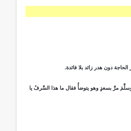
الحاجة دون هدر زائد بلا فائدة.
ّمَ مرَّ بسعدٍ وهو يتوضأُ فقال ما هذا السَّرفُ يا