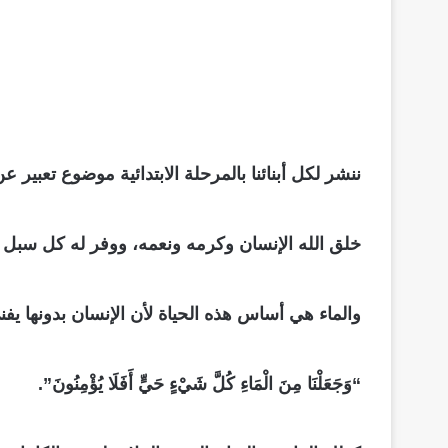
ننشر لكل أبنائنا بالمرحلة الابتدائية موضوع تعبير 
خلق الله الإنسان وكرمه ونعمه، ووفر له كل سبل ا
والماء هي أساس هذه الحياة لأن الإنسان بدونها يف
“وَجَعَلْنَا مِنَ الْمَاءِ كُلَّ شَيْءٍ حَيٍّ أَفَلَا يُؤْمِنُونَ”.