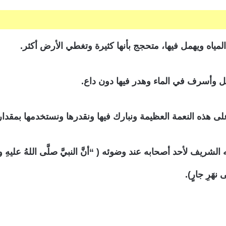
ياه ويهمل فيها، متحجج بأنها كثيرة وتغطي الأرض أكثر.
ل وأسرف في الماء وهدر فيها دون داع.
على هذه النعمة العظيمة ونبارك فيها ونقدرها ونستخدمها بمقدار 
يف لأحد أصحابه عند وضوئه ( “أنَّ النبيَّ صلَّى اللهُ عليهِ وسلَ
َرِ جارٍ).