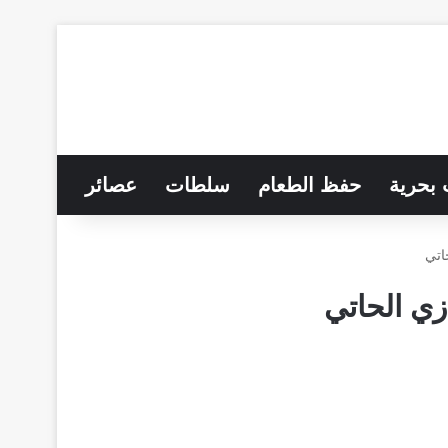
 بحرية
حفظ الطعام
سلطات
عصائر
اتي
زي الحاتي