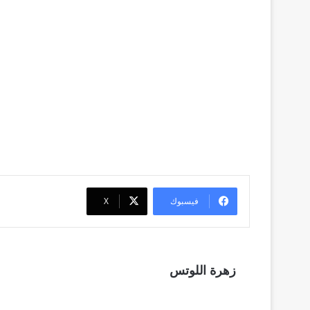
فيسبوك
‫X
زهرة اللوتس