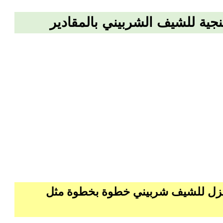
جية للشيف الشربيني بالمقادير
لمنزل للشيف شربيني خطوة بخطوة مثل